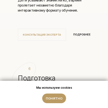
Дети усваивают знания легко, а время
пролетает незаметно благодаря
интерактивному формату обучения.
ПОДРОБНЕЕ
КОНСУЛЬТАЦИЯ ЭКСПЕРТА
6
Подготовка
к экзаменам
Мы используем файлы cookies.
Мы используем cookies
ОК, ПОНЯТНО
ПОНЯТНО
Английский язык для сдачи международных
экзаменов, для поступления в