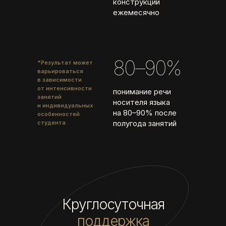
конструкций
ежемесячно
80–90%
*Результат может
варьироваться
в зависимости
от интенсивности
понимание речи
занятий
носителя языка
и индивидуальных
на 80–90% после
особенностей
полугода занятий
студента
Круглосуточная
поддержка